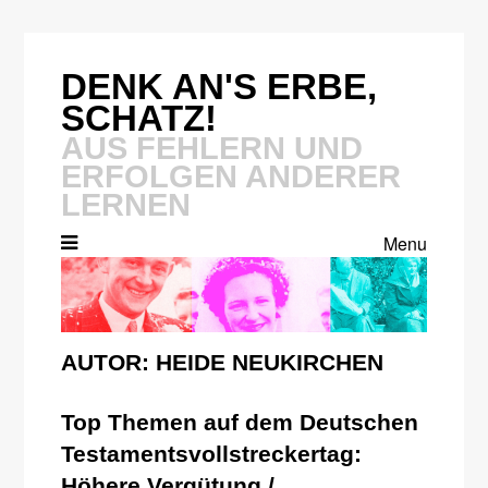
Skip
to
content
DENK AN'S ERBE,
SCHATZ!
AUS FEHLERN UND
ERFOLGEN ANDERER
LERNEN
Menu
AUTOR:
HEIDE NEUKIRCHEN
Top Themen auf dem Deutschen
Testamentsvollstreckertag:
Höhere Vergütung /