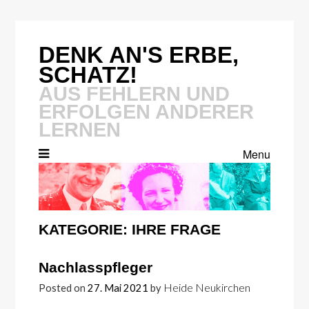
Skip
to
content
DENK AN'S ERBE,
SCHATZ!
AUS FEHLERN UND
ERFOLGEN ANDERER
LERNEN
Menu
KATEGORIE:
IHRE FRAGE
Nachlasspfleger
Heide Neukirchen
Posted on
27. Mai 2021
by