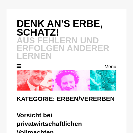
Skip
to
content
DENK AN'S ERBE,
SCHATZ!
AUS FEHLERN UND
ERFOLGEN ANDERER
LERNEN
Menu
KATEGORIE:
ERBEN/VERERBEN
Vorsicht bei
privatwirtschaftlichen
Vollmachten