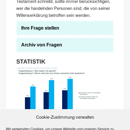
Testament schreibt, sollte immer berücksichtigen,
wer die handelnden Personen sind, die von seiner
Willenserklärung betroffen sein werden.
Ihre Frage stellen
Archiv von Fragen
STATISTIK
Die Immobilienpreise explodieren. Erst in der Stadt,
Cookie-Zustimmung verwalten
inzwischen auf dem Land. Sie prägen zunehmend das
Erbgeschehen. Den Beweis liefert eine Studie der Quirin
Privatbank und des Marktforschungsinstituts YouGov von
Wir verwenden Cookies, um unsere Website und unseren Service zu