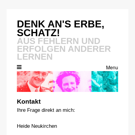
Skip
to
content
DENK AN'S ERBE,
SCHATZ!
AUS FEHLERN UND
ERFOLGEN ANDERER
LERNEN
Menu
Kontakt
Ihre Frage direkt an mich:
Heide Neukirchen