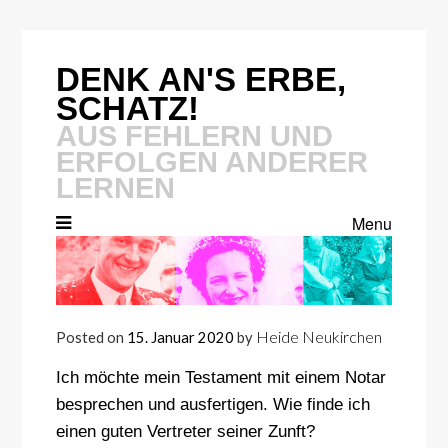
Skip
to
content
DENK AN'S ERBE,
SCHATZ!
AUS FEHLERN UND
ERFOLGEN ANDERER
LERNEN
Menu
Heide Neukirchen
Posted on
15. Januar 2020
by
Ich möchte mein Testament mit einem Notar
besprechen und ausfertigen. Wie finde ich
einen guten Vertreter seiner Zunft?