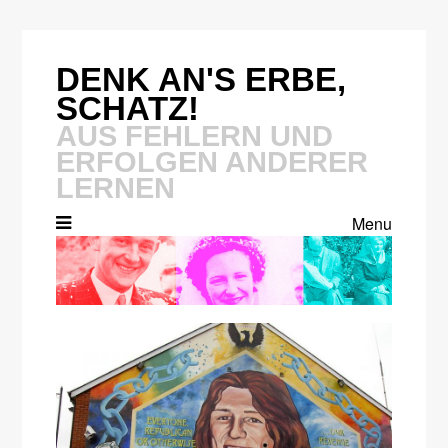
Skip
to
content
DENK AN'S ERBE,
SCHATZ!
AUS FEHLERN UND
ERFOLGEN ANDERER
LERNEN
Menu