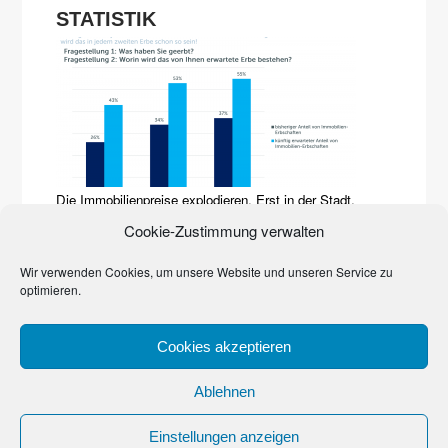
STATISTIK
Die Immobilienpreise explodieren. Erst in der Stadt,
inzwischen auf dem Land. Sie prägen zunehmend das
Cookie-Zustimmung verwalten
Erbgeschehen. Den Beweis liefert eine Studie der Quirin
Privatbank und des Marktforschungsinstituts YouGov von
2017. Häuser, Grundstücke, Wohnungen dominieren
Wir verwenden Cookies, um unsere Website und unseren Service zu
bereits
…
optimieren.
Cookies akzeptieren
© 2023
Denk an’s Erbe, Schatz!
Ablehnen
Datenschutzerklärung
·
Impressum
Einstellungen anzeigen