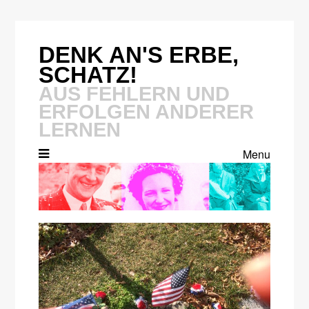
Skip
to
content
DENK AN'S ERBE,
SCHATZ!
AUS FEHLERN UND
ERFOLGEN ANDERER
LERNEN
Menu