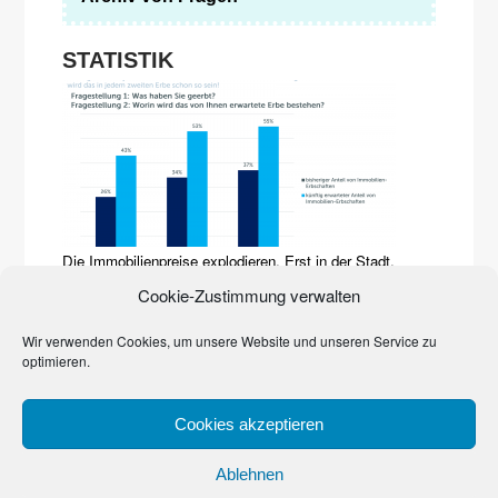
STATISTIK
Die Immobilienpreise explodieren. Erst in der Stadt,
inzwischen auf dem Land. Sie prägen zunehmend das
Cookie-Zustimmung verwalten
Erbgeschehen. Den Beweis liefert eine Studie der Quirin
Privatbank und des Marktforschungsinstituts YouGov von
2017. Häuser, Grundstücke, Wohnungen dominieren
Wir verwenden Cookies, um unsere Website und unseren Service zu
bereits
…
optimieren.
Cookies akzeptieren
© 2023
Denk an’s Erbe, Schatz!
Ablehnen