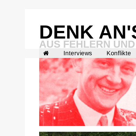
Skip
to
content
DENK AN'
AUS FEHLERN UND
Interviews
Konflikte