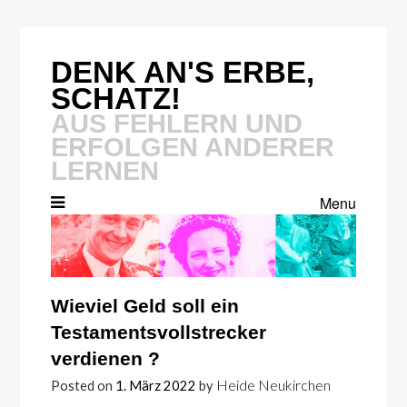
Skip
to
content
DENK AN'S ERBE,
SCHATZ!
AUS FEHLERN UND
ERFOLGEN ANDERER
LERNEN
Menu
Wieviel Geld soll ein
Testamentsvollstrecker
verdienen ?
Heide Neukirchen
Posted on
1. März 2022
by