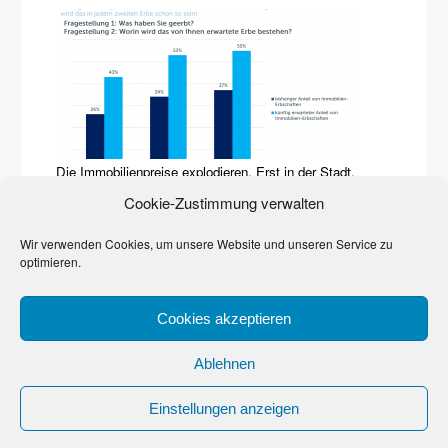
Die Immobilienpreise explodieren. Erst in der Stadt,
inzwischen auf dem Land. Sie prägen zunehmend das
Cookie-Zustimmung verwalten
Erbgeschehen. Den Beweis liefert eine Studie der Quirin
Privatbank und des Marktforschungsinstituts YouGov von
2017. Häuser, Grundstücke, Wohnungen dominieren
Wir verwenden Cookies, um unsere Website und unseren Service zu
bereits
…
optimieren.
Cookies akzeptieren
© 2023
Denk an’s Erbe, Schatz!
Ablehnen
Datenschutzerklärung
·
Impressum
Einstellungen anzeigen