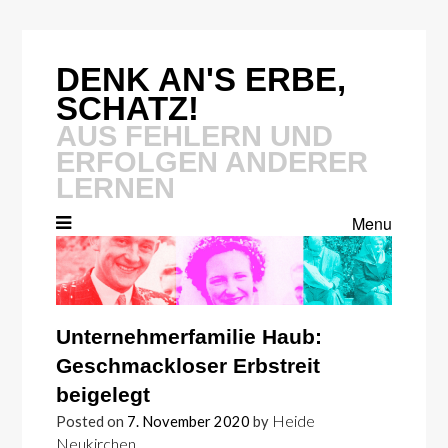
Skip
to
content
DENK AN'S ERBE,
SCHATZ!
AUS FEHLERN UND
ERFOLGEN ANDERER
LERNEN
Menu
Unternehmerfamilie Haub:
Geschmackloser Erbstreit
beigelegt
Heide
Posted on
7. November 2020
by
Neukirchen