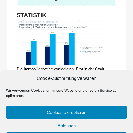
STATISTIK
Die Immobilienpreise explodieren. Erst in der Stadt,
inzwischen auf dem Land. Sie prägen zunehmend das
Cookie-Zustimmung verwalten
Erbgeschehen. Den Beweis liefert eine Studie der Quirin
Privatbank und des Marktforschungsinstituts YouGov von
2017. Häuser, Grundstücke, Wohnungen dominieren
Wir verwenden Cookies, um unsere Website und unseren Service zu
bereits
…
optimieren.
Cookies akzeptieren
© 2023
Denk an’s Erbe, Schatz!
Ablehnen