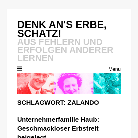
Skip
to
content
DENK AN'S ERBE,
SCHATZ!
AUS FEHLERN UND
ERFOLGEN ANDERER
LERNEN
Menu
SCHLAGWORT:
ZALANDO
Unternehmerfamilie Haub:
Geschmackloser Erbstreit
beigelegt