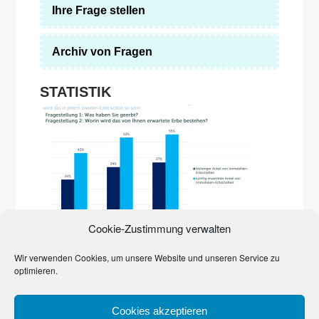
Ihre Frage stellen
Archiv von Fragen
STATISTIK
Die Immobilienpreise explodieren. Erst in der Stadt,
Cookie-Zustimmung verwalten
inzwischen auf dem Land. Sie prägen zunehmend das
Erbgeschehen. Den Beweis liefert eine Studie der Quirin
Privatbank und des Marktforschungsinstituts YouGov von
Wir verwenden Cookies, um unsere Website und unseren Service zu
2017. Häuser, Grundstücke, Wohnungen dominieren
optimieren.
bereits
…
Cookies akzeptieren