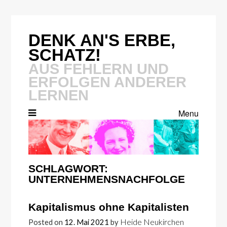
Skip
to
content
DENK AN'S ERBE,
SCHATZ!
AUS FEHLERN UND
ERFOLGEN ANDERER
LERNEN
Menu
SCHLAGWORT:
UNTERNEHMENSNACHFOLGE
Kapitalismus ohne Kapitalisten
Heide Neukirchen
Posted on
12. Mai 2021
by