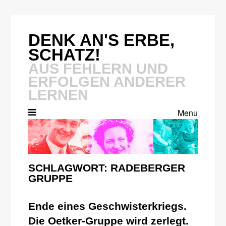
Skip
to
content
DENK AN'S ERBE,
SCHATZ!
AUS FEHLERN UND
ERFOLGEN ANDERER
LERNEN
Menu
SCHLAGWORT:
RADEBERGER
GRUPPE
Ende eines Geschwisterkriegs.
Die Oetker-Gruppe wird zerlegt.