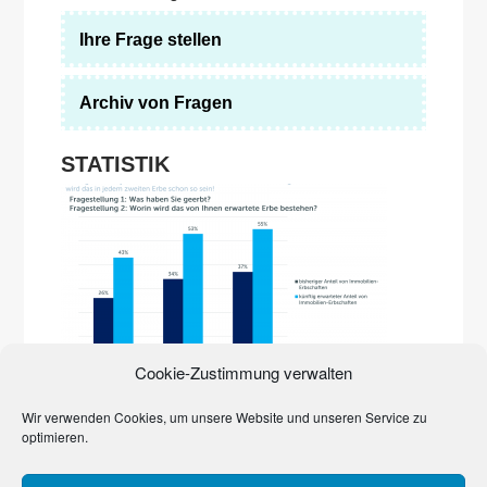
Ihre Frage stellen
Archiv von Fragen
STATISTIK
Die Immobilienpreise explodieren. Erst in der Stadt,
Cookie-Zustimmung verwalten
inzwischen auf dem Land. Sie prägen zunehmend das
Erbgeschehen. Den Beweis liefert eine Studie der Quirin
Privatbank und des Marktforschungsinstituts YouGov von
Wir verwenden Cookies, um unsere Website und unseren Service zu
2017. Häuser, Grundstücke, Wohnungen dominieren
optimieren.
bereits
…