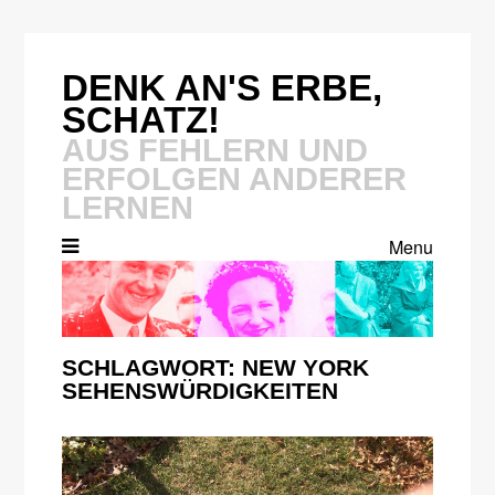
Skip
to
content
DENK AN'S ERBE,
SCHATZ!
AUS FEHLERN UND
ERFOLGEN ANDERER
LERNEN
Menu
SCHLAGWORT:
NEW YORK
SEHENSWÜRDIGKEITEN