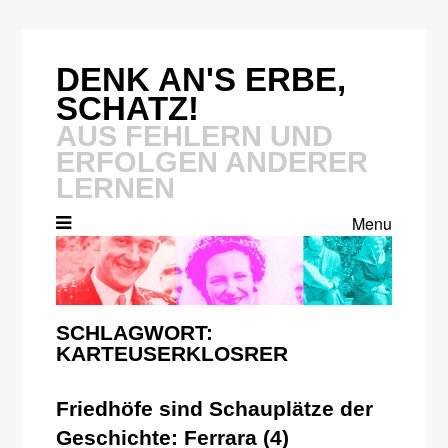
Skip
to
content
DENK AN'S ERBE,
SCHATZ!
AUS FEHLERN UND
ERFOLGEN ANDERER
LERNEN
Menu
SCHLAGWORT:
KARTEUSERKLOSRER
Friedhöfe sind Schauplätze der
Geschichte: Ferrara (4)