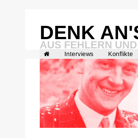
Skip
to
content
DENK AN'
AUS FEHLERN UND
Interviews
Konflikte