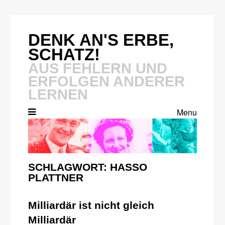
Skip
to
content
DENK AN'S ERBE,
SCHATZ!
AUS FEHLERN UND
ERFOLGEN ANDERER
LERNEN
Menu
SCHLAGWORT:
HASSO
PLATTNER
Milliardär ist nicht gleich
Milliardär