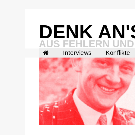
Skip
to
content
DENK AN'
AUS FEHLERN UND
Interviews
Konflikte