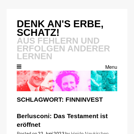
Skip
to
content
DENK AN'S ERBE,
SCHATZ!
AUS FEHLERN UND
ERFOLGEN ANDERER
LERNEN
Menu
SCHLAGWORT:
FINNINVEST
Berlusconi: Das Testament ist
eröffnet
Heide Neukirchen
Posted on
22. Juni 2023
by