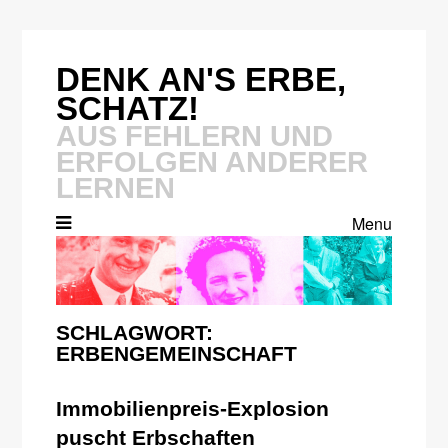
Skip
to
content
DENK AN'S ERBE,
SCHATZ!
AUS FEHLERN UND
ERFOLGEN ANDERER
LERNEN
Menu
SCHLAGWORT:
ERBENGEMEINSCHAFT
Immobilienpreis-Explosion
puscht Erbschaften