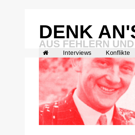
Skip
to
content
DENK AN'
AUS FEHLERN UND
Interviews
Konflikte