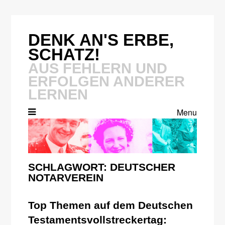
Skip
to
content
DENK AN'S ERBE,
SCHATZ!
AUS FEHLERN UND
ERFOLGEN ANDERER
LERNEN
Menu
SCHLAGWORT:
DEUTSCHER
NOTARVEREIN
Top Themen auf dem Deutschen
Testamentsvollstreckertag: