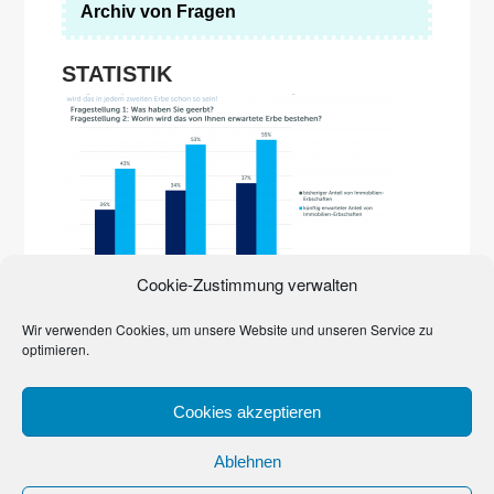
Archiv von Fragen
STATISTIK
Die Immobilienpreise explodieren. Erst in der Stadt,
Cookie-Zustimmung verwalten
inzwischen auf dem Land. Sie prägen zunehmend das
Erbgeschehen. Den Beweis liefert eine Studie der Quirin
Privatbank und des Marktforschungsinstituts YouGov von
Wir verwenden Cookies, um unsere Website und unseren Service zu
2017. Häuser, Grundstücke, Wohnungen dominieren
optimieren.
bereits
…
Cookies akzeptieren
Ablehnen
© 2023
Denk an’s Erbe, Schatz!