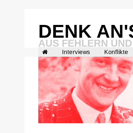
Skip
to
content
DENK AN'
AUS FEHLERN UND
Interviews
Konflikte