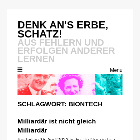
Skip
to
content
DENK AN'S ERBE,
SCHATZ!
AUS FEHLERN UND
ERFOLGEN ANDERER
LERNEN
Menu
SCHLAGWORT:
BIONTECH
Milliardär ist nicht gleich
Milliardär
Heide Neukirchen
Posted on
26. April 2022
by