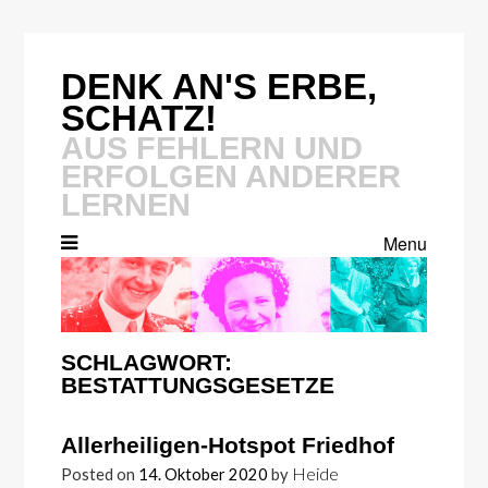
Skip
to
content
DENK AN'S ERBE,
SCHATZ!
AUS FEHLERN UND
ERFOLGEN ANDERER
LERNEN
Menu
SCHLAGWORT:
BESTATTUNGSGESETZE
Allerheiligen-Hotspot Friedhof
Heide
Posted on
14. Oktober 2020
by