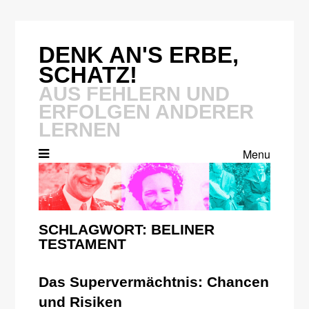
Skip
to
content
DENK AN'S ERBE,
SCHATZ!
AUS FEHLERN UND
ERFOLGEN ANDERER
LERNEN
Menu
SCHLAGWORT:
BELINER
TESTAMENT
Das Supervermächtnis: Chancen
und Risiken