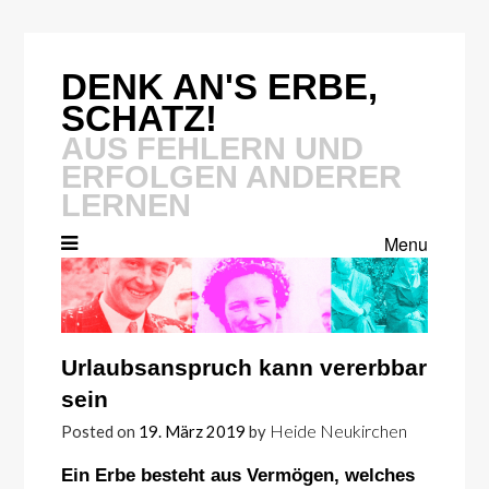
Skip
to
content
DENK AN'S ERBE,
SCHATZ!
AUS FEHLERN UND
ERFOLGEN ANDERER
LERNEN
Menu
Urlaubsanspruch kann vererbbar
sein
Heide Neukirchen
Posted on
19. März 2019
by
Ein Erbe besteht aus Vermögen, welches