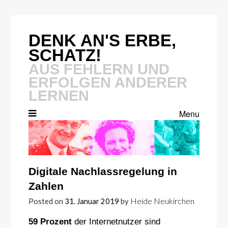
Skip
to
content
DENK AN'S ERBE,
SCHATZ!
AUS FEHLERN UND
ERFOLGEN ANDERER
LERNEN
Menu
Digitale Nachlassregelung in
Zahlen
Heide Neukirchen
Posted on
31. Januar 2019
by
59 Prozent
der Internetnutzer sind