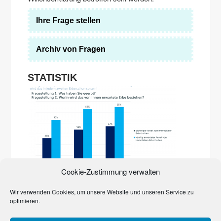
Ihre Frage stellen
Archiv von Fragen
STATISTIK
Die Immobilienpreise explodieren. Erst in der Stadt,
Cookie-Zustimmung verwalten
inzwischen auf dem Land. Sie prägen zunehmend das
Erbgeschehen. Den Beweis liefert eine Studie der Quirin
Privatbank und des Marktforschungsinstituts YouGov von
Wir verwenden Cookies, um unsere Website und unseren Service zu
2017. Häuser, Grundstücke, Wohnungen dominieren
optimieren.
bereits
…