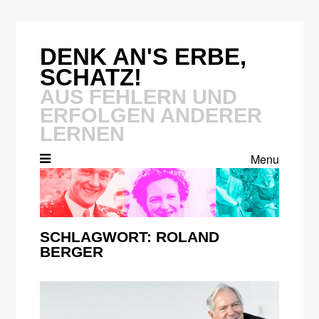
Skip
to
content
DENK AN'S ERBE,
SCHATZ!
AUS FEHLERN UND
ERFOLGEN ANDERER
LERNEN
Menu
SCHLAGWORT:
ROLAND
BERGER