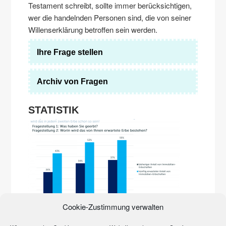
Testament schreibt, sollte immer berücksichtigen,
wer die handelnden Personen sind, die von seiner
Willenserklärung betroffen sein werden.
Ihre Frage stellen
Archiv von Fragen
STATISTIK
Die Immobilienpreise explodieren. Erst in der Stadt,
Cookie-Zustimmung verwalten
inzwischen auf dem Land. Sie prägen zunehmend das
Erbgeschehen. Den Beweis liefert eine Studie der Quirin
Privatbank und des Marktforschungsinstituts YouGov von