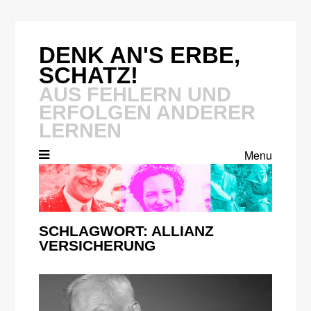
Skip
to
content
DENK AN'S ERBE,
SCHATZ!
AUS FEHLERN UND
ERFOLGEN ANDERER
LERNEN
Menu
SCHLAGWORT:
ALLIANZ
VERSICHERUNG