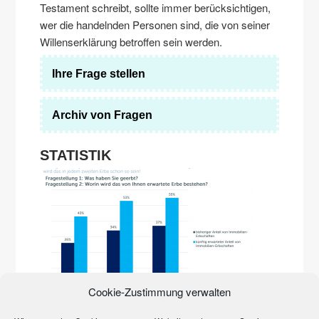
Testament schreibt, sollte immer berücksichtigen,
wer die handelnden Personen sind, die von seiner
Willenserklärung betroffen sein werden.
Ihre Frage stellen
Archiv von Fragen
STATISTIK
Die Immobilienpreise explodieren. Erst in der Stadt,
Cookie-Zustimmung verwalten
inzwischen auf dem Land. Sie prägen zunehmend das
Erbgeschehen. Den Beweis liefert eine Studie der Quirin
Privatbank und des Marktforschungsinstituts YouGov von