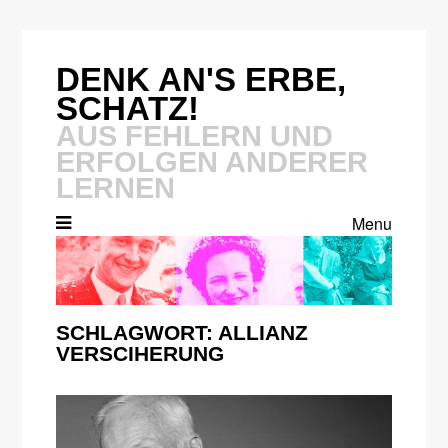
Skip
to
content
DENK AN'S ERBE,
SCHATZ!
AUS FEHLERN UND
ERFOLGEN ANDERER
LERNEN
Menu
SCHLAGWORT:
ALLIANZ
VERSCIHERUNG