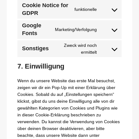
Cookie Notice for
service
funktionelle
GDPR
Consent
google-
to
analytics
Google
service
Marketing/Verfolgung
Fonts
Consent
cookie-
to
notice-
Zweck wird noch
service
for-
Sonstiges
Consent
ermittelt
google-
gdpr
to
fonts
7. Einwilligung
service
sonstiges
Wenn du unsere Website das erste Mal besuchst,
zeigen wir dir ein Pop-Up mit einer Erklärung über
Cookies. Sobald du auf „Einstellungen speichern“
klickst, gibst du uns deine Einwilligung alle von dir
gewählten Kategorien von Cookies und Plugins wie
in dieser Cookie-Erklärung beschrieben zu
verwenden. Du kannst die Verwendung von Cookies
über deinen Browser deaktivieren, aber bitte
beachte, dass unsere Website dann unter